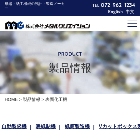
紙器・紙工機械の設計・製造メーカ
072-962-1234
TEL
ー
English
中文
HOME
製品情報
企業情報
PRODUCT
新着情報
製品情報
お問い合わせ
プライバシーポリシー
HOME
>
製品情報
>
表面化工機
自動製函機
表紙貼機
紙筒製造機
Vカットボックス